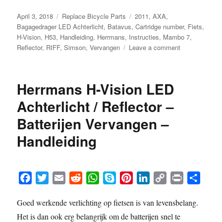
Posted
Categories
Tags
April 3, 2018
Replace Bicycle Parts
2011
,
AXA
,
on
Bagagedrager LED Achterlicht
,
Batavus
,
Cartridge number
,
Fiets
,
H-Vision
,
H53
,
Handleiding
,
Herrmans
,
Instructies
,
Mambo 7
,
on
Reflector
,
RIFF
,
Simson
,
Vervangen
Leave a comment
Bagagedrager
LED
Achterlicht
Herrmans H-Vision LED
/
Reflector
Achterlicht / Reflector –
vervangen
Batterijen Vervangen –
–
Handleiding
Handleiding
F
T
E
R
W
S
P
L
C
P
S
a
w
m
e
h
k
i
i
o
r
h
Goed werkende verlichting op fietsen is van levensbelang.
c
i
a
d
a
y
n
n
p
i
a
Het is dan ook erg belangrijk om de batterijen snel te
e
t
i
d
t
p
t
k
y
n
r