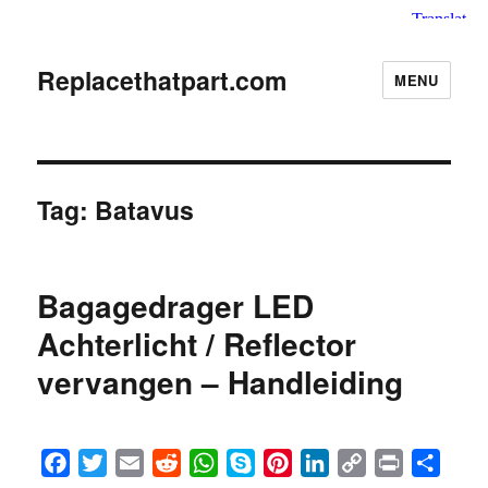
Replacethatpart.com
MENU
Tag:
Batavus
Bagagedrager LED
Achterlicht / Reflector
vervangen – Handleiding
F
T
E
R
W
S
P
L
C
P
S