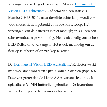
b
t
l
i
s
e
e
e
L
t
e
vervangen als ze leeg of zwak zijn. Dit is de
Herrmans H-
o
e
t
A
r
d
i
Vision LED Achterlicht
/ Reflector van een Batavus
o
r
p
e
I
n
Mambo 7 H53 2011, maar dezelfde achterlamp wordt ook
k
p
s
n
k
voor andere fietsen gebruikt en is ook los te koop. Het
t
vervangen van de batterijen is niet moeilijk; er is alleen een
schroevendraaiertje voor nodig. Het is niet nodig om de hele
LED Reflector te vervangen. Het is ook niet nodig om de
fiets op te takelen of op zijn kop te zetten.
De
Herrmans H-Vision LED Achterlicht
/ Reflector werkt
Penlight
AA
met twee standaard ‘
’ alkaline batterijen (type
).
Deze zijn groter dan de kleine AAA variant. Je kunt ook
Ni-MH batterijen
oplaadbare
gebruiken. De levensduur
van de batterijen is dan vermoedelijk korter.