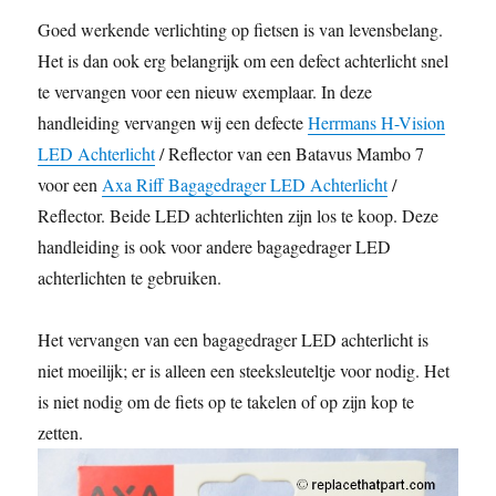
a
w
m
e
h
k
i
i
o
r
h
Goed werkende verlichting op fietsen is van levensbelang.
c
i
a
d
a
y
n
n
p
i
a
Het is dan ook erg belangrijk om een defect achterlicht snel
e
t
i
d
t
p
t
k
y
n
r
b
t
l
i
s
e
e
e
L
t
e
te vervangen voor een nieuw exemplaar. In deze
o
e
t
A
r
d
i
handleiding vervangen wij een defecte
Herrmans H-Vision
o
r
p
e
I
n
LED Achterlicht
/ Reflector van een Batavus Mambo 7
k
p
s
n
k
voor een
Axa Riff Bagagedrager LED Achterlicht
/
t
Reflector. Beide LED achterlichten zijn los te koop. Deze
handleiding is ook voor andere bagagedrager LED
achterlichten te gebruiken.
Het vervangen van een bagagedrager LED achterlicht is
niet moeilijk; er is alleen een steeksleuteltje voor nodig. Het
is niet nodig om de fiets op te takelen of op zijn kop te
zetten.