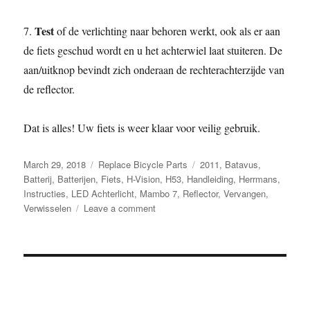
Test
7.
of de verlichting naar behoren werkt, ook als er aan
de fiets geschud wordt en u het achterwiel laat stuiteren. De
aan/uitknop bevindt zich onderaan de rechterachterzijde van
de reflector.
Dat is alles! Uw fiets is weer klaar voor veilig gebruik.
Posted
Categories
Tags
March 29, 2018
Replace Bicycle Parts
2011
,
Batavus
,
on
Batterij
,
Batterijen
,
Fiets
,
H-Vision
,
H53
,
Handleiding
,
Herrmans
,
Instructies
,
LED Achterlicht
,
Mambo 7
,
Reflector
,
Vervangen
,
on
Verwisselen
Leave a comment
Herrmans
H-
Vision
LED
Achterlicht
/
Reflector